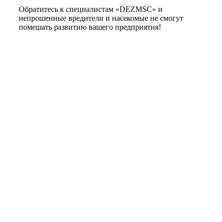
Обратитесь к специалистам «DEZMSC» и
непрошенные вредители и насекомые не смогут
помешать развитию вашего предприятия!
У Вас
остались
вопросы?
Подробно расскажем о наших услугах и
видах работ, рассчитаем стоимость и
подготовим индивидуальное