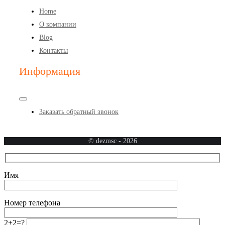
Toggle
Navigation
Home
О компании
Blog
Контакты
Информация
Toggle
Navigation
Заказать обратный звонок
© dezmsc -
2026
Имя
Номер телефона
2+2=?