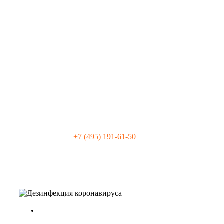
остались
вопросы?
Подробно расскажем о наших услугах и
видах работ, рассчитаем стоимость и
подготовим индивидуальное
предложение!
+7 (495) 191-61-50